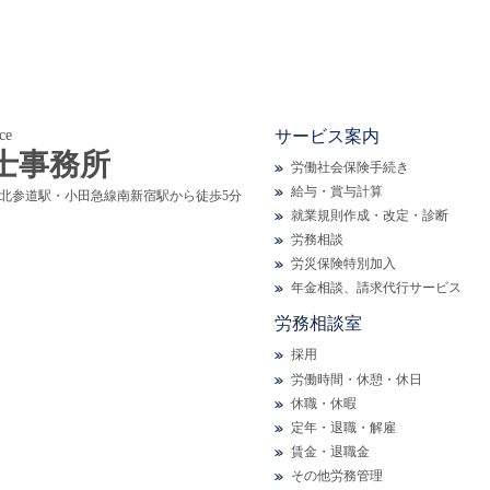
サービス案内
ce
士事務所
労働社会保険手続き
給与・賞与計算
線北参道駅・小田急線南新宿駅から徒歩5分
就業規則作成・改定・診断
労務相談
労災保険特別加入
年金相談、請求代行サービス
労務相談室
採用
労働時間・休憩・休日
休職・休暇
定年・退職・解雇
賃金・退職金
その他労務管理