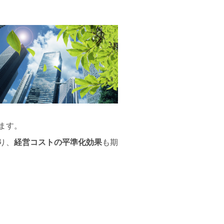
ます。
り、
経営コストの平準化効果
も期