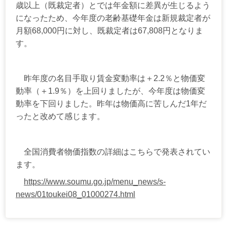
歳以上（既裁定者）とでは年金額に差異が生じるよう
になったため、今年度の老齢基礎年金は新規裁定者が
月額
68,000
円に対し、既裁定者は
67,808
円となりま
す。
昨年度の名目手取り賃金変動率は＋
2.2
％と物価変
動率（＋
1.9
％）を上回りましたが、今年度は物価変
動率を下回りました。昨年は物価高に苦しんだ
1
年だ
ったと改めて感じます。
全国消費者物価指数の詳細はこちらで発表されてい
ます。
https://www.soumu.go.jp/menu_news/s-
news/01toukei08_01000274.html