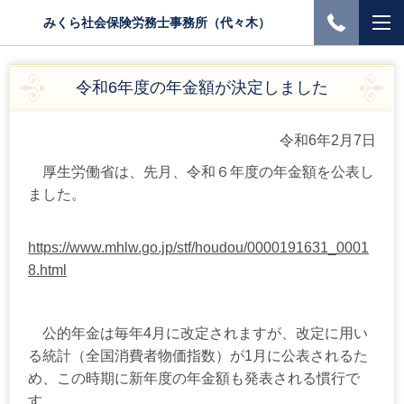
みくら社会保険労務士事務所（代々木）
令和6年度の年金額が決定しました
令和6年2月7日
厚生労働省は、先月、令和６年度の年金額を公表し
ました。
https://www.mhlw.go.jp/stf/houdou/0000191631_0001
8.html
公的年金は毎年
4
月に改定されますが、改定に用い
る統計（全国消費者物価指数）が
1
月に公表されるた
め、この時期に新年度の年金額も発表される慣行で
す。