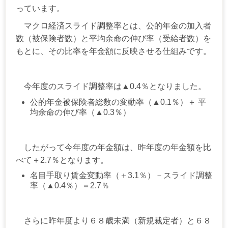
っています。
マクロ経済スライド調整率とは、公的年金の加入者
数（被保険者数）と平均余命の伸び率（受給者数）を
もとに、その比率を年金額に反映させる仕組みです。
今年度のスライド調整率は▲
0.4
％となりました。
公的年金被保険者総数の変動率（
▲0.1
％）＋ 平
均余命の伸び率（
▲0.3
％）
したがって今年度の年金額は、昨年度の年金額を比
べて＋
2.7
％となります。
名目手取り賃金変動率（＋
3.1
％）－スライド調整
率（▲
0.4
％）＝2.7％
さらに昨年度より６８歳未満（新規裁定者）と６８