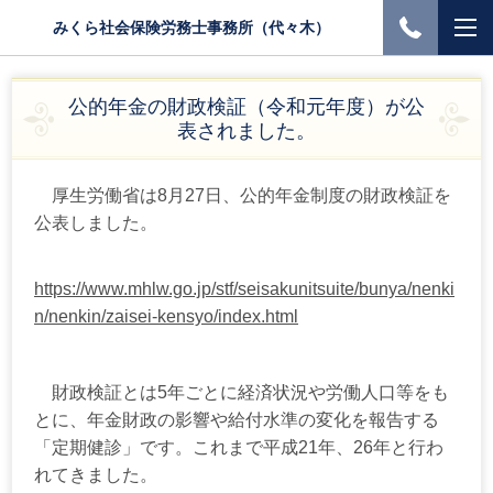
みくら社会保険労務士事務所（代々木）
公的年金の財政検証（令和元年度）が公
表されました。
厚生労働省は8月27日、公的年金制度の財政検証を
公表しました。
https://www.mhlw.go.jp/stf/seisakunitsuite/bunya/nenki
n/nenkin/zaisei-kensyo/index.html
財政検証とは5年ごとに経済状況や労働人口等をも
とに、年金財政の影響や給付水準の変化を報告する
「定期健診」です。
これまで平成21年、26年と行わ
れてきました。