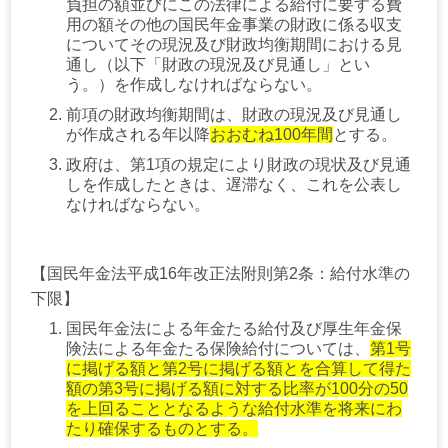
負担の額並びにこの法律による給付に要する費
用の額その他の国民年金事業の財政に係る収支
についてその現況及び財政均衡期間における見
通し（以下「財政の現況及び見通し」とい
う。）を作成しなければならない。
前項の財政均衡期間は、財政の現況及び見通し
が作成される年以降
おおむね100年間
とする。
政府は、第1項の規定により財政の現状及び見通
しを作成したときは、遅滞なく、これを公表し
なければならない。
【国民年金法平成16年改正法附則第2条：給付水準の
下限】
国民年金法による年金たる給付及び厚生年金保
険法による年金たる保険給付については、
第1号
に掲げる額と第2号に掲げる額とを合算して得た
額の第3号に掲げる額に対する比率が100分の50
を上回ることとなるような給付水準を将来にわ
たり確保するものとする。