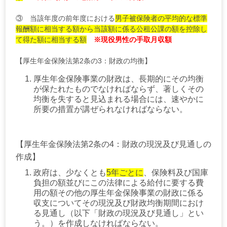
③ 当該年度の前年度における
男子被保険者の平均的な標準
報酬額に相当する額から
当該額に係る公租公課の額を控除し
て得た額に相当する額
※現役男性の手取月収額
【厚生年金保険法第2条の3：財政の均衡】
厚生年金保険事業の財政は、長期的にその均衡
が保たれたものでなければならず、著しくその
均衡を失すると見込まれる場合には、速やかに
所要の措置が講ぜられなければならない。
​【厚生年金保険法第2条の4：財政の現況及び見通しの
作成】
政府は、少なくとも
5年ごとに
、保険料及び国庫
負担の額並びにこの法律による給付に要する費
用の額その他の厚生年金保険事業の財政に係る
収支についてその現況及び財政均衡期間におけ
る見通し（以下「財政の現況及び見通し」とい
う。）を作成しなければならない。