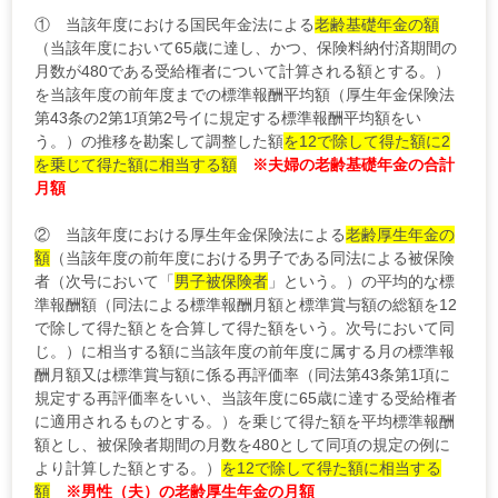
① 当該年度における国民年金法による
老齢基礎年金の額
（当該年度において65歳に達し、かつ、保険料納付済期間の
月数が480である受給権者について計算される額とする。）
を当該年度の前年度までの標準報酬平均額（厚生年金保険法
第43条の2第1項第2号イに規定する標準報酬平均額をい
う。）の推移を勘案して調整した額
を12で除して得た額に2
を乗じて得た額に相当する額
※夫婦の老齢基礎年金の合計
月額
②
当該年度における厚生年金保険法による
老齢厚生年金の
額
（当該年度の前年度における男子である同法による被保険
者（次号において「
男子被保険者
」という。）の平均的な標
準報酬額（同法による標準報酬月額と標準賞与額の総額を12
で除して得た額とを合算して得た額をいう。次号において同
じ。）に相当する額に当該年度の前年度に属する月の標準報
酬月額又は標準賞与額に係る再評価率（同法第43条第1項に
規定する再評価率をいい、当該年度に65歳に達する受給権者
に適用されるものとする。）を乗じて得た額を平均標準報酬
額とし、被保険者期間の月数を480として同項の規定の例に
より計算した額とする。）
を12で除して得た
額に相当する
額
※男性（夫）の老齢厚生年金の月額