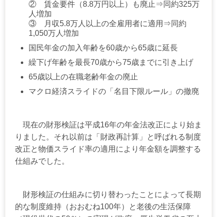
② 賃金要件（8.8万円以上）も廃止⇒同約325万
人増加
③ 月収5.8万人以上の全雇用者に適用⇒同約
1,050万人増加
国民年金の加入年齢を60歳から65歳に延長
繰下げ年齢を最長70歳から75歳までに引き上げ
65歳以上の在職老齢年金の廃止
マクロ経済スライドの「名目下限ルール」の撤廃
現在の財形検証は平成16年の年金法改正により始ま
りました。それ以前は「財政再計算」と呼ばれる制度
改正と物価スライド率の適用により年金額を調整する
仕組みでした。
財形検証の仕組みに切り替わったことによって長期
的な制度維持（おおむね100年）と老後の生活保障